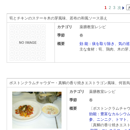
1
2
3
次
筍とチキンのステーキ木の芽風味、若布の和風ソース添え
カテゴリ
薬膳教室レシピ
季節
春
概要
効 能：
痰を取り除き、気の巡
主な食材：筍、鶏肉、木の芽
ボストンクラムチャウダー・真鯛の香り焼きエストラゴン風味、何首烏
カテゴリ
薬膳教室レシピ
季節
春
概要
〔ボストンクラムチャ
効能：豊富なカルシウ
参、ニンニク、トマト
〔真鯛の香り焼きエス