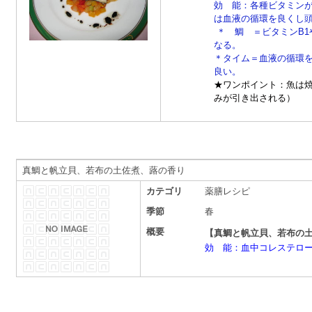
効 能：各種ビタミン
は血液の循環を良くし
＊ 鯛 ＝ビタミンB
なる。
＊タイム＝血液の循環
良い。
★ワンポイント：魚は
みが引き出される）
真鯛と帆立貝、若布の土佐煮、蕗の香り
カテゴリ
薬膳レシピ
季節
春
概要
【真鯛と帆立貝、若布の
効 能：血中コレステロ