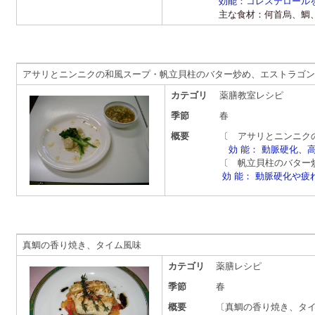
効能：
コレステロール
主な食材：何首烏、鯛
アサリとニンニクの和風スープ・帆立貝柱のバター炒め、エストラゴン
カテゴリ
薬膳教室レシピ
季節
春
概要
〔 アサリとニンニ
効 能： 動脈硬化、
〔 帆立貝柱のバター
効 能： 動脈硬化や疲
真鯛の香り焼き、タイム風味
カテゴリ
薬膳レシピ
季節
春
概要
〔真鯛の香り焼き、タイ