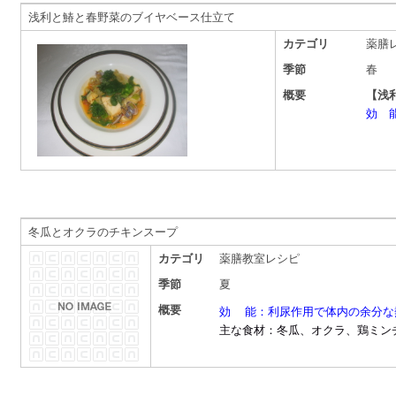
浅利と鰆と春野菜のブイヤベース仕立て
カテゴリ
薬膳
季節
春
概要
【浅
効 
冬瓜とオクラのチキンスープ
カテゴリ
薬膳教室レシピ
季節
夏
概要
効 能：利尿作用で体内の余分な
主な食材：冬瓜、オクラ、鶏ミン