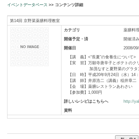
イベントデータベース
>> コンテンツ詳細
第14回 京野菜薬膳料理教室
カテゴリ
薬膳料
開催予定・済
開催済
開催日
2008/09
【講 義】<“長夏”の食養生について>
【実 習】万願寺唐辛子とポテトのク
加茂なすと夏野菜のグラタン、
【日 時】平成20年9月24日（水）14：0
【講 師】井原浩二（講義）稲井章二
【会 場】薬膳レストランあわさい
【参加費】1,000円
詳しいレシピはこちらへ
http://
資料