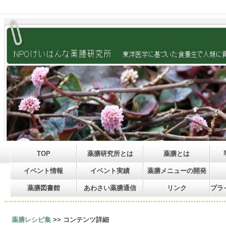
TOP
薬膳研究所とは
薬膳とは
イベント情報
イベント実績
薬膳メニューの開発
薬膳図書館
あわさい薬膳通信
リンク
プラ
薬膳レシピ集
>> コンテンツ詳細