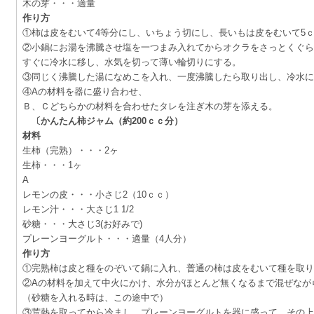
木の芽・・・適量
作り方
①柿は皮をむいて4等分にし、いちょう切にし、長いもは皮をむいて5
②小鍋にお湯を沸騰させ塩を一つまみ入れてからオクラをさっとくぐら
すぐに冷水に移し、水気を切って薄い輪切りにする。
③同じく沸騰した湯になめこを入れ、一度沸騰したら取り出し、冷水に
④Aの材料を器に盛り合わせ、
Ｂ、Ｃどちらかの材料を合わせたタレを注ぎ木の芽を添える。
〔かんたん柿ジャム（約200ｃｃ分）
材料
生柿（完熟）・・・2ヶ
生柿・・・1ヶ
A
レモンの皮・・・小さじ2（10ｃｃ）
レモン汁・・・大さじ1 1/2
砂糖・・・大さじ3(お好みで)
プレーンヨーグルト・・・適量（4人分）
作り方
①完熟柿は皮と種をのぞいて鍋に入れ、普通の柿は皮をむいて種を取り
②Aの材料を加えて中火にかけ、水分がほとんど無くなるまで混ぜなが
（砂糖を入れる時は、この途中で）
③荒熱を取ってから冷まし、プレーンヨーグルトを器に盛って、その上