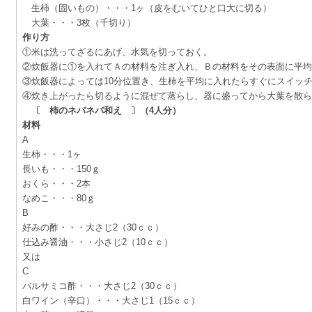
生柿（固いもの）・・・1ヶ（皮をむいてひと口大に切る）
大葉・・・3枚（千切り）
作り方
①米は洗ってざるにあげ、水気を切っておく。
②炊飯器に①を入れてＡの材料を注ぎ入れ、Ｂの材料をその表面に平均
③炊飯器によっては10分位置き、生柿を平均に入れたらすぐにスイッ
④炊き上がったら切るように混ぜて蒸らし、器に盛ってから大葉を散ら
〔 柿のネバネバ和え 〕（4人分）
材料
A
生柿・・・1ヶ
長いも・・・150ｇ
おくら・・・2本
なめこ・・・80ｇ
B
好みの酢・・・大さじ2（30ｃｃ）
仕込み醤油・・・小さじ2（10ｃｃ）
又は
C
バルサミコ酢・・・大さじ2（30ｃｃ）
白ワイン（辛口）・・・大さじ1（15ｃｃ）