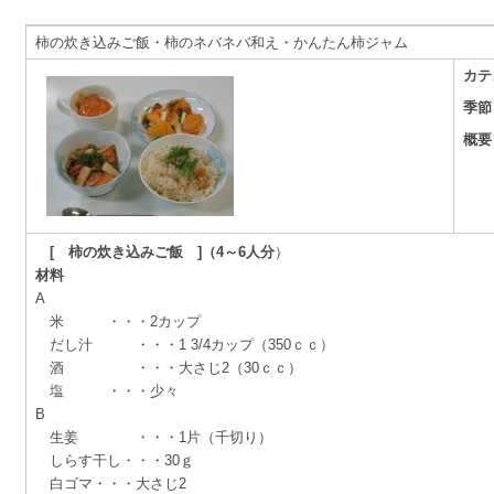
柿の炊き込みご飯・柿のネバネバ和え・かんたん柿ジャム
カテ
季節
概要
[ 柿の炊き込みご飯 ]
（4～6人分
）
材料
A
米 ・・・2カップ
だし汁 ・・・1 3/4カップ（350ｃｃ）
酒 ・・・大さじ2（30ｃｃ）
塩 ・・・少々
B
生姜 ・・・1片（千切り）
しらす干し・・・30ｇ
白ゴマ・・・大さじ2